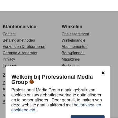
Klantenservice
Winkelen
Contact
Ons assortiment
Betalingsmethoden
Winkelmandje
Verzenden & retourneren
Abonnementen
Garantie & reparatie
Bouwplannen
Privacy
Magazines
Inloggen
Best deals
Zakelijk
Kies een taal
Welkom bij Professional Media
Group
Zakelijke klanten
Nederlands
Affiliate programma
Français
Professional Media Group maakt gebruik van
cookies om uw gebruikservaring te optimaliseren
Adverteren
en te personaliseren. Door gebruik te maken van
PMG Content Lab
Volg ons
deze website gaat u akkoord met
het privacy- en
cookiebeleid
.